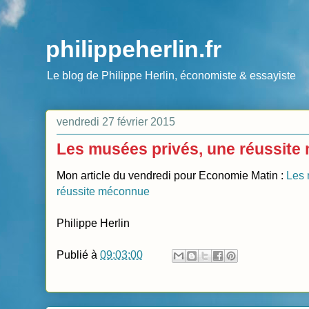
philippeherlin.fr
Le blog de Philippe Herlin, économiste & essayiste
vendredi 27 février 2015
Les musées privés, une réussit
Mon article du vendredi pour Economie Matin :
Les 
réussite méconnue
Philippe Herlin
Publié à
09:03:00